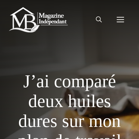
Aller
au
Men
contenu
J’ai comparé
deux huiles
dures sur mon