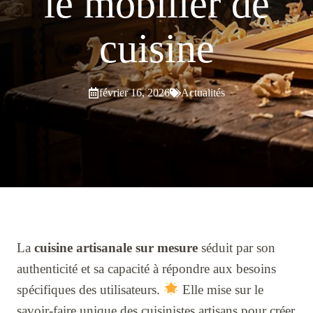
le mobilier de
cuisine
février 16, 2026
Actualités
La
cuisine artisanale sur mesure
séduit par son
authenticité et sa capacité à répondre aux besoins
spécifiques des utilisateurs.
Elle mise sur le
savoir-faire unique des cuisinistes artisans pour créer