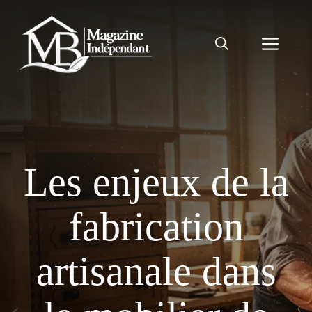
Aller
au
Men
contenu
Les enjeux de la
fabrication
artisanale dans