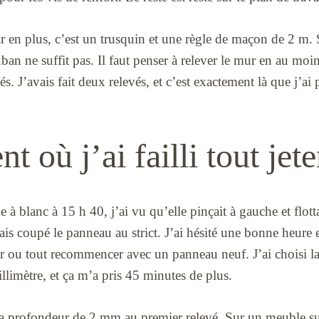
ir en plus, c’est un trusquin et une règle de maçon de 2 m
n ne suffit pas. Il faut penser à relever le mur en au moin
s. J’avais fait deux relevés, et c’est exactement là que j’
 où j’ai failli tout jete
 à blanc à 15 h 40, j’ai vu qu’elle pinçait à gauche et flott
avais coupé le panneau au strict. J’ai hésité une bonne heure 
r ou tout recommencer avec un panneau neuf. J’ai choisi la 
llimètre, et ça m’a pris 45 minutes de plus.
la profondeur de 2 mm au premier relevé. Sur un meuble s