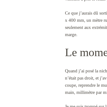
Ce que j’aurais dû sort
x 400 mm, un mètre ruba
seulement aux extrémité
marge.
Le moment
Quand j’ai posé la niche
n’était pas droit, et j’
coupe, reprendre le mu
main, millimètre par mi
Je me suis trompé sur 