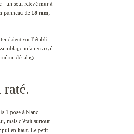
e : un seul relevé mur à
n panneau de
18 mm
,
tendaient sur l’établi.
r assemblage m’a renvoyé
 Le même décalage
 raté.
uis
1
pose à blanc
r, mais c’était surtout
ppui en haut. Le petit