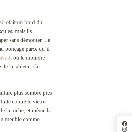
si refait un bord du
scules, mais ils
aper sans démonter. Le
 au ponçage parce qu’il
avail
, où le moindre
de la tablette. Ce
einture plus sombre près
 lutte contre le vieux
de la niche, et même la
qu’un meuble comme