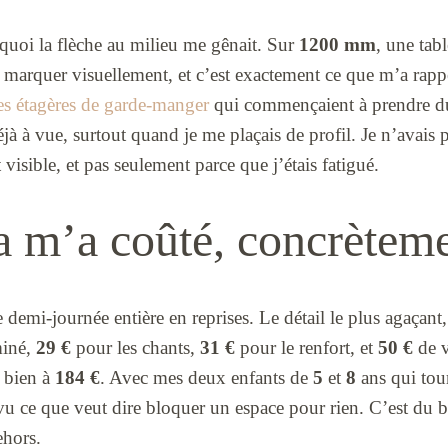
rquoi la flèche au milieu me gênait. Sur
1200 mm
, une tab
ar marquer visuellement, et c’est exactement ce que m’a rapp
es étagères de garde-manger
qui commençaient à prendre du
jà à vue, surtout quand je me plaçais de profil. Je n’avais
 visible, et pas seulement parce que j’étais fatigué.
a m’a coûté, concrèteme
 demi-journée entière en reprises. Le détail le plus agaçant, 
miné,
29 €
pour les chants,
31 €
pour le renfort, et
50 €
de v
e bien à
184 €
. Avec mes deux enfants de
5
et
8
ans qui tour
i vu ce que veut dire bloquer un espace pour rien. C’est du br
ehors.