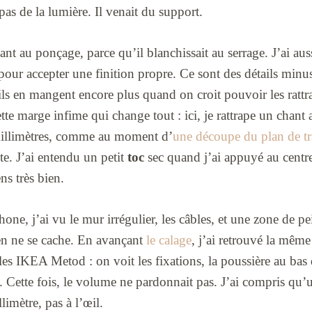
pas de la lumière. Il venait du support.
ant au ponçage, parce qu’il blanchissait au serrage. J’ai aus
ré pour accepter une finition propre. Ce sont des détails minu
ls en mangent encore plus quand on croit pouvoir les rattr
te marge infime qui change tout : ici, je rattrape un chant
illimètres, comme au moment d’
une découpe du plan de tr
ite. J’ai entendu un petit
toc
sec quand j’ai appuyé au centre 
ns très bien.
one, j’ai vu le mur irrégulier, les câbles, et une zone de p
en ne se cache. En avançant
le calage
, j’ai retrouvé la même
s IKEA Metod : on voit les fixations, la poussière au bas 
e. Cette fois, le volume ne pardonnait pas. J’ai compris 
limètre, pas à l’œil.