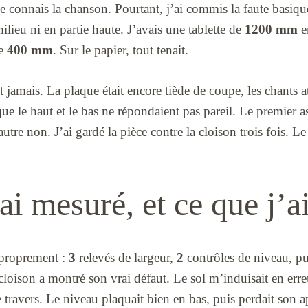
je connais la chanson. Pourtant, j’ai commis la faute basiqu
ilieu ni en partie haute. J’avais une tablette de
1200 mm
e
de
400 mm
. Sur le papier, tout tenait.
 jamais. La plaque était encore tiède de coupe, les chants at
e que le haut et le bas ne répondaient pas pareil. Le premie
’autre non. J’ai gardé la pièce contre la cloison trois fois.
ai mesuré, et ce que j’ai
e proprement :
3
relevés de largeur,
2
contrôles de niveau, p
cloison a montré son vrai défaut. Le sol m’induisait en erreu
e travers. Le niveau plaquait bien en bas, puis perdait son a